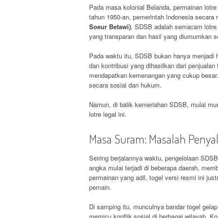
Pada masa kolonial Belanda, permainan lotre 
tahun 1950-an, pemerintah Indonesia secara
Soeur Betawi)
. SDSB adalah semacam lotre 
yang transparan dan hasil yang diumumkan s
Pada waktu itu, SDSB bukan hanya menjadi hi
dan kontribusi yang dihasilkan dari penjuala
mendapatkan kemenangan yang cukup besar. K
secara sosial dan hukum.
Namun, di balik kemeriahan SDSB, mulai mu
lotre legal ini.
Masa Suram: Masalah Penya
Seiring berjalannya waktu, pengelolaan SDSB
angka mulai terjadi di beberapa daerah, me
permainan yang adil, togel versi resmi ini ju
pemain.
Di samping itu, munculnya bandar togel gelap
memicu konflik sosial di berbagai wilayah. K