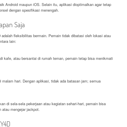
ik Android maupun iOS. Selain itu, aplikasi dioptimalkan agar tetap
onsel dengan spesifikasi menengah.
apan Saja
dalah fleksibilitas bermain. Pemain tidak dibatasi oleh lokasi atau
ntara lain:
 kafe, atau bersantai di rumah teman, pemain tetap bisa menikmati
di malam hari. Dengan aplikasi, tidak ada batasan jam; semua
n di sela-sela pekerjaan atau kegiatan sehari-hari, pemain bisa
 atau mengejar jackpot.
EY4D