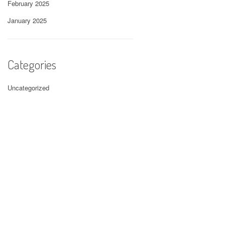
February 2025
January 2025
Categories
Uncategorized