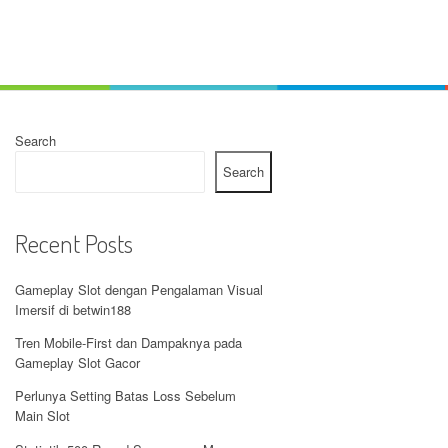
Search
Search
Recent Posts
Gameplay Slot dengan Pengalaman Visual
Imersif di betwin188
Tren Mobile-First dan Dampaknya pada
Gameplay Slot Gacor
Perlunya Setting Batas Loss Sebelum
Main Slot