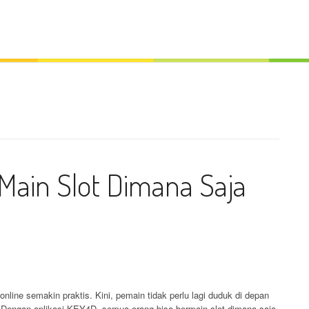
 Main Slot Dimana Saja
line semakin praktis. Kini, pemain tidak perlu lagi duduk di depan
 Dengan aplikasi KEY4D, semua orang bisa bermain slot dimana saja