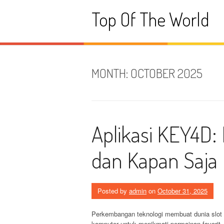
Skip
Top Of The World
to
content
MONTH:
OCTOBER 2025
Aplikasi KEY4D:
dan Kapan Saja
Posted by
admin
on
October 31, 2025
Perkembangan teknologi membuat dunia slot on
komputer untuk menikmati permainan favorit.