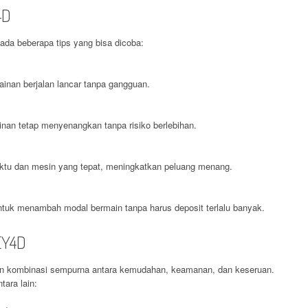
4D
da beberapa tips yang bisa dicoba:
mainan berjalan lancar tanpa gangguan.
inan tetap menyenangkan tanpa risiko berlebihan.
ktu dan mesin yang tepat, meningkatkan peluang menang.
ntuk menambah modal bermain tanpa harus deposit terlalu banyak.
EY4D
n kombinasi sempurna antara kemudahan, keamanan, dan keseruan.
tara lain: