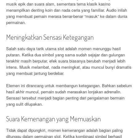
musik epik dan suara alam, sementara tema klasik kasino
menampilkan denting koin dan nada ceria yang familiar. Audio inilah
yang membuat pemain merasa benar-benar “masuk” ke dalam dunia
permainan.
Meningkatkan Sensasi Ketegangan
Salah satu daya tarik utama slot adalah momen menunggu hasil
putaran. Ketika dua simbol yang sama sudah sejajar dan gulungan
terakhir masih berputar, efek suara biasanya berubah menjadi lebih
intens. Musik melambat, nada meningkat, atau muncul bunyi dramatis
yang membuat jantung berdebar.
Elemen ini dirancang untuk membangun ketegangan. Bahkan sebelum
hasil akhir muncul, pemain sudah merasakan lonjakan adrenalin.
Sensasi tersebut menjadi bagian penting dari pengalaman bermain
yang sulit dilupakan.
Suara Kemenangan yang Memuaskan
Tidak dapat dipungkiri, momen kemenangan adalah bagian paling
ditunggu dalam permainan slot. Ketika kombinasi simbol berhasil