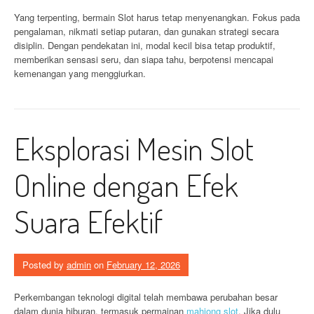
Yang terpenting, bermain Slot harus tetap menyenangkan. Fokus pada
pengalaman, nikmati setiap putaran, dan gunakan strategi secara
disiplin. Dengan pendekatan ini, modal kecil bisa tetap produktif,
memberikan sensasi seru, dan siapa tahu, berpotensi mencapai
kemenangan yang menggiurkan.
Eksplorasi Mesin Slot
Online dengan Efek
Suara Efektif
Posted by
admin
on
February 12, 2026
Perkembangan teknologi digital telah membawa perubahan besar
dalam dunia hiburan, termasuk permainan
mahjong slot
. Jika dulu