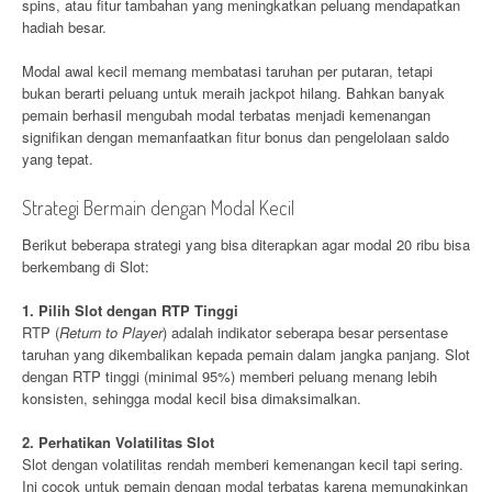
spins, atau fitur tambahan yang meningkatkan peluang mendapatkan
hadiah besar.
Modal awal kecil memang membatasi taruhan per putaran, tetapi
bukan berarti peluang untuk meraih jackpot hilang. Bahkan banyak
pemain berhasil mengubah modal terbatas menjadi kemenangan
signifikan dengan memanfaatkan fitur bonus dan pengelolaan saldo
yang tepat.
Strategi Bermain dengan Modal Kecil
Berikut beberapa strategi yang bisa diterapkan agar modal 20 ribu bisa
berkembang di Slot:
1. Pilih Slot dengan RTP Tinggi
RTP (
Return to Player
) adalah indikator seberapa besar persentase
taruhan yang dikembalikan kepada pemain dalam jangka panjang. Slot
dengan RTP tinggi (minimal 95%) memberi peluang menang lebih
konsisten, sehingga modal kecil bisa dimaksimalkan.
2. Perhatikan Volatilitas Slot
Slot dengan volatilitas rendah memberi kemenangan kecil tapi sering.
Ini cocok untuk pemain dengan modal terbatas karena memungkinkan