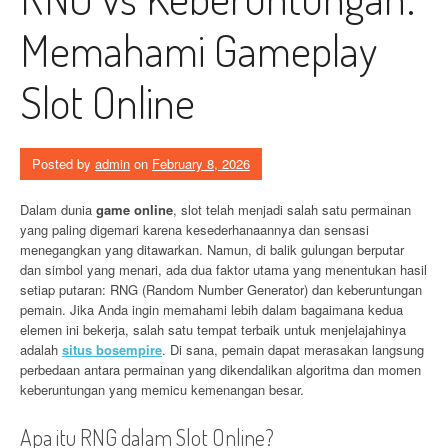
Memahami Gameplay
Slot Online
Posted by
admin
on
February 8, 2026
Dalam dunia
game online
, slot telah menjadi salah satu permainan
yang paling digemari karena kesederhanaannya dan sensasi
menegangkan yang ditawarkan. Namun, di balik gulungan berputar
dan simbol yang menari, ada dua faktor utama yang menentukan hasil
setiap putaran: RNG (Random Number Generator) dan keberuntungan
pemain. Jika Anda ingin memahami lebih dalam bagaimana kedua
elemen ini bekerja, salah satu tempat terbaik untuk menjelajahinya
adalah
situs bosempire
. Di sana, pemain dapat merasakan langsung
perbedaan antara permainan yang dikendalikan algoritma dan momen
keberuntungan yang memicu kemenangan besar.
Apa itu RNG dalam Slot Online?