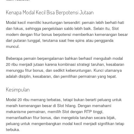
Kenapa Modal Kecil Bisa Berpotensi Jutaan
Modal kecil memiliki keuntungan tersendiri: pemain lebih berhati-hati
dan fokus, sehingga pengelolaan saldo lebih baik. Selain itu, Slot
modern dengan fitur bonus berpotensi memberikan kemenangan besar
dari putaran tunggal, terutama saat free spins atau pengganda
muncul.
Beberapa pemain berpengalaman bahkan berhasil mengubah modal
20 ribu menjadi jutaan karena kombinasi strategi taruhan, kesabaran
menunggu fitur bonus, dan sedikit keberuntungan. Kunci utamanya
adalah disiplin, kesabaran, dan pemilihan permainan yang tepat.
Kesimpulan
Modal 20 ribu memang terbatas, tetapi bukan berarti peluang untuk
meraih kemenangan besar di Slot hilang. Dengan memahami
mekanisme permainan, memilih Slot dengan RTP tinggi,
memanfaatkan fitur bonus, dan mengelola taruhan secara bijak,
peluang untuk mengembangkan modal kecil menjadi signifikan tetap
terbuka.