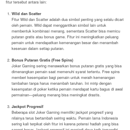
fitur tersebut antara lain:
Wild dan Scatter
Fitur Wild dan Scatter adalah dua simbol penting yang selalu dicari
oleh pemain. Wild dapat menggantikan simbol lain untuk
membentuk kombinasi menang, sementara Scatter bisa memicu
putaran gratis atau bonus game. Fitur ini meningkatkan peluang
pemain untuk mendapatkan kemenangan besar dan menambah
keseruan dalam setiap putaran.
Bonus Putaran Gratis (Free Spins)
Joker Gaming sering menawarkan bonus putaran gratis yang bisa
dimenangkan pemain saat memenuhi syarat tertentu. Free spins
memberi kesempatan bagi pemain untuk meraih kemenangan
tambahan tanpa harus menambah taruhan. Ini mirip dengan
kesempatan di poker ketika pemain mendapat kartu bagus di awal
permainan—peluang menang bisa meningkat drastis.
Jackpot Progresif
Beberapa slot Joker Gaming memiliki jackpot progresif yang
nilainya terus bertambah seiring waktu. Pemain lama Indonesia
sering kali terpikat oleh fitur ini karena potensi hadiah yang bisa
sangat besar. Jackpot progresif ini menjadi daya tarik tersendiri,