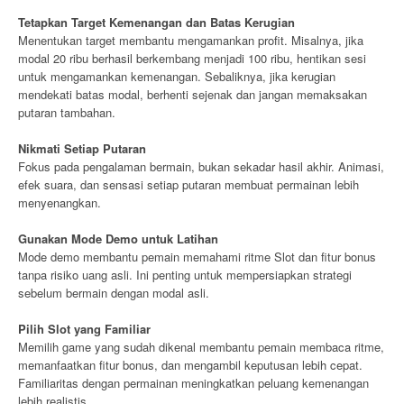
Tetapkan Target Kemenangan dan Batas Kerugian
Menentukan target membantu mengamankan profit. Misalnya, jika
modal 20 ribu berhasil berkembang menjadi 100 ribu, hentikan sesi
untuk mengamankan kemenangan. Sebaliknya, jika kerugian
mendekati batas modal, berhenti sejenak dan jangan memaksakan
putaran tambahan.
Nikmati Setiap Putaran
Fokus pada pengalaman bermain, bukan sekadar hasil akhir. Animasi,
efek suara, dan sensasi setiap putaran membuat permainan lebih
menyenangkan.
Gunakan Mode Demo untuk Latihan
Mode demo membantu pemain memahami ritme Slot dan fitur bonus
tanpa risiko uang asli. Ini penting untuk mempersiapkan strategi
sebelum bermain dengan modal asli.
Pilih Slot yang Familiar
Memilih game yang sudah dikenal membantu pemain membaca ritme,
memanfaatkan fitur bonus, dan mengambil keputusan lebih cepat.
Familiaritas dengan permainan meningkatkan peluang kemenangan
lebih realistis.