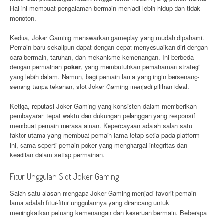
Hal ini membuat pengalaman bermain menjadi lebih hidup dan tidak
monoton.
Kedua, Joker Gaming menawarkan gameplay yang mudah dipahami.
Pemain baru sekalipun dapat dengan cepat menyesuaikan diri dengan
cara bermain, taruhan, dan mekanisme kemenangan. Ini berbeda
dengan permainan
poker
, yang membutuhkan pemahaman strategi
yang lebih dalam. Namun, bagi pemain lama yang ingin bersenang-
senang tanpa tekanan, slot Joker Gaming menjadi pilihan ideal.
Ketiga, reputasi Joker Gaming yang konsisten dalam memberikan
pembayaran tepat waktu dan dukungan pelanggan yang responsif
membuat pemain merasa aman. Kepercayaan adalah salah satu
faktor utama yang membuat pemain lama tetap setia pada platform
ini, sama seperti pemain poker yang menghargai integritas dan
keadilan dalam setiap permainan.
Fitur Unggulan Slot Joker Gaming
Salah satu alasan mengapa Joker Gaming menjadi favorit pemain
lama adalah fitur-fitur unggulannya yang dirancang untuk
meningkatkan peluang kemenangan dan keseruan bermain. Beberapa