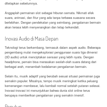
ditetapkan sebelumnya.
Anggaplah permainan slot sebagai hiburan semata. Nikmati efek
suara, animasi, dan fitur yang ada tanpa terbawa suasana secara
berlebihan. Dengan pendekatan yang seimbang, pengalaman bermain
akan terasa lebih menyenangkan dan tetap terkendali.
Inovasi Audio di Masa Depan
Teknologi terus berkembang, termasuk dalam aspek audio. Beberapa
pengembang mulai mengeksplorasi penggunaan suara tiga dimensi
(3D audio) untuk menciptakan sensasi yang lebih nyata. Dengan
headphone, pemain bisa merasakan seolah-olah suara datang dari
berbagai arah, menambah kedalaman pengalaman bermain.
Selain itu, musik adaptif yang berubah sesuai situasi permainan juga
semakin populer. Misalnya, tempo musik meningkat ketika peluang
kemenangan membesar, lalu kembali normal setelah putaran selesai.
Inovasi-inovasi ini menunjukkan bahwa dunia slot online terus
berupaya memberikan pengalaman yang semakin imersif.
Penutup