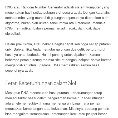
RNG atau Random Number Generator adalah sistem komputer yang
menentukan hasil setiap putaran slot secara acak. Dengan kata lain,
setiap simbol yang muncul di gulungan sepenuhnya ditentukan oleh
algoritma, bukan oleh urutan sebelumnya atau intervensi manusia.
RNG memastikan bahwa permainan adil, acak, dan tidak dapat
diprediksi.
Dalam praktiknya, RNG bekerja begitu cepat sehingga setiap putaran
unik. Bahkan jika Anda memutar gulungan dua detik berturut-turut,
hasilnya akan berbeda. Hal ini penting untuk dipahami, karena
beberapa pemain sering merasa “dekat dengan jackpot” hanya karena
mengandalkan intuisi, padahal RNG memastikan semua hasil
sepenuhnya acak.
Peran Keberuntungan dalam Slot
Meskipun RNG menentukan hasil putaran, keberuntungan tetap
menjadi faktor besar dalam pengalaman bermain. Keberuntungan
adalah elemen subjektif yang memengaruhi bagaimana pemain
merasakan kemenangan atau kekalahan. Misalnya, seorang pemain
bisa mengalami serangkaian kemenangan kecil atau jackpot besar