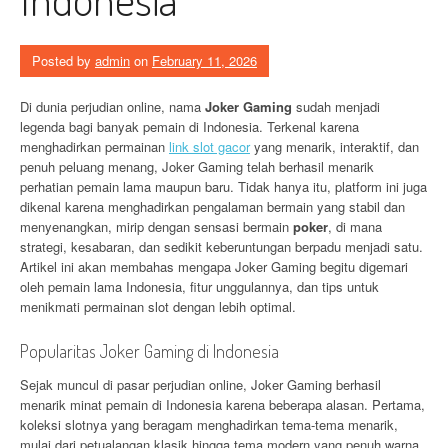
Posted by
admin
on
February 11, 2026
Di dunia perjudian online, nama
Joker Gaming
sudah menjadi
legenda bagi banyak pemain di Indonesia. Terkenal karena
menghadirkan permainan
link slot gacor
yang menarik, interaktif, dan
penuh peluang menang, Joker Gaming telah berhasil menarik
perhatian pemain lama maupun baru. Tidak hanya itu, platform ini juga
dikenal karena menghadirkan pengalaman bermain yang stabil dan
menyenangkan, mirip dengan sensasi bermain
poker
, di mana
strategi, kesabaran, dan sedikit keberuntungan berpadu menjadi satu.
Artikel ini akan membahas mengapa Joker Gaming begitu digemari
oleh pemain lama Indonesia, fitur unggulannya, dan tips untuk
menikmati permainan slot dengan lebih optimal.
Popularitas Joker Gaming di Indonesia
Sejak muncul di pasar perjudian online, Joker Gaming berhasil
menarik minat pemain di Indonesia karena beberapa alasan. Pertama,
koleksi slotnya yang beragam menghadirkan tema-tema menarik,
mulai dari petualangan klasik hingga tema modern yang penuh warna.