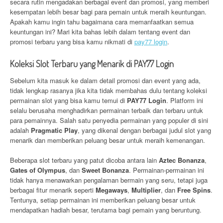
secara rutin mengadakan berbagai event dan promosi, yang memberi
kesempatan lebih besar bagi para pemain untuk meraih keuntungan.
Apakah kamu ingin tahu bagaimana cara memanfaatkan semua
keuntungan ini? Mari kita bahas lebih dalam tentang event dan
promosi terbaru yang bisa kamu nikmati di
pay77 login
.
Koleksi Slot Terbaru yang Menarik di PAY77 Login
Sebelum kita masuk ke dalam detail promosi dan event yang ada,
tidak lengkap rasanya jika kita tidak membahas dulu tentang koleksi
permainan slot yang bisa kamu temui di
PAY77 Login
. Platform ini
selalu berusaha menghadirkan permainan terbaik dan terbaru untuk
para pemainnya. Salah satu penyedia permainan yang populer di sini
adalah
Pragmatic Play
, yang dikenal dengan berbagai judul slot yang
menarik dan memberikan peluang besar untuk meraih kemenangan.
Beberapa slot terbaru yang patut dicoba antara lain
Aztec Bonanza
,
Gates of Olympus
, dan
Sweet Bonanza
. Permainan-permainan ini
tidak hanya menawarkan pengalaman bermain yang seru, tetapi juga
berbagai fitur menarik seperti
Megaways
,
Multiplier
, dan
Free Spins
.
Tentunya, setiap permainan ini memberikan peluang besar untuk
mendapatkan hadiah besar, terutama bagi pemain yang beruntung.