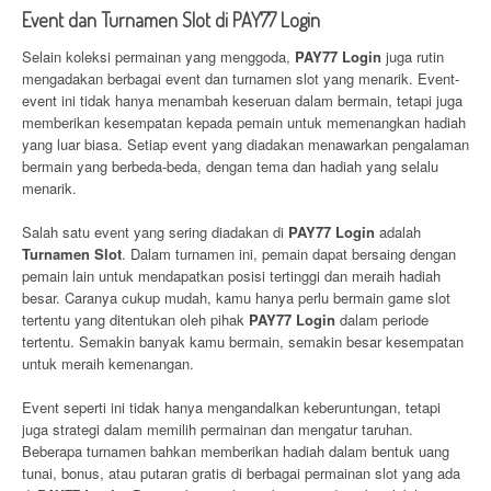
Event dan Turnamen Slot di PAY77 Login
Selain koleksi permainan yang menggoda,
PAY77 Login
juga rutin
mengadakan berbagai event dan turnamen slot yang menarik. Event-
event ini tidak hanya menambah keseruan dalam bermain, tetapi juga
memberikan kesempatan kepada pemain untuk memenangkan hadiah
yang luar biasa. Setiap event yang diadakan menawarkan pengalaman
bermain yang berbeda-beda, dengan tema dan hadiah yang selalu
menarik.
Salah satu event yang sering diadakan di
PAY77 Login
adalah
Turnamen Slot
. Dalam turnamen ini, pemain dapat bersaing dengan
pemain lain untuk mendapatkan posisi tertinggi dan meraih hadiah
besar. Caranya cukup mudah, kamu hanya perlu bermain game slot
tertentu yang ditentukan oleh pihak
PAY77 Login
dalam periode
tertentu. Semakin banyak kamu bermain, semakin besar kesempatan
untuk meraih kemenangan.
Event seperti ini tidak hanya mengandalkan keberuntungan, tetapi
juga strategi dalam memilih permainan dan mengatur taruhan.
Beberapa turnamen bahkan memberikan hadiah dalam bentuk uang
tunai, bonus, atau putaran gratis di berbagai permainan slot yang ada