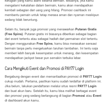
kerugian yang kamu alami selama bermain. Misalnya, jika kamu
mengalami kekalahan dalam bermain, kamu akan mendapatkan
kembali sebagian dari uang yang hilang. Promosi cashback ini
membantu pemain untuk tetap merasa aman dan nyaman meskipun
sedang tidak beruntung.
Selain itu, banyak juga promosi yang menawarkan
Putaran Gratis
(Free Spins)
. Putaran gratis ini biasanya diberikan sebagai bagian
dari event tertentu atau sebagai hadiah dari permainan slot tertentu.
Dengan menggunakan
Free Spins
, kamu bisa merasakan sensasi
bermain tanpa perlu mengeluarkan taruhan tambahan. Ini tentu saja
memberi lebih banyak kesempatan untuk menang, dan kesempatan
mendapatkan jackpot besar pun semakin terbuka lebar.
Cara Mengikuti Event dan Promosi di PAY77 Login
Bergabung dengan event dan memanfaatkan promosi di
PAY77 Login
cukup mudah. Pertama, pastikan kamu sudah terdaftar di platform ini.
Jika belum, lakukan pendaftaran melalui situs resmi
PAY77 Login
dan buat akun baru. Setelah itu, kamu bisa melihat berbagai event
dan promosi yang sedang berlangsung di bagian
Promosi
atau
Event
di dashboard akun kamu.