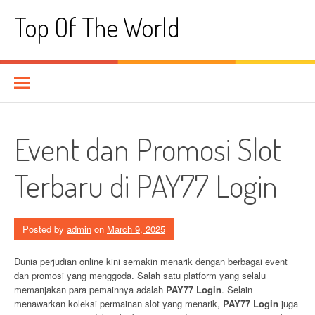
Skip
Top Of The World
to
content
Event dan Promosi Slot
Terbaru di PAY77 Login
Posted by
admin
on
March 9, 2025
Dunia perjudian online kini semakin menarik dengan berbagai event
dan promosi yang menggoda. Salah satu platform yang selalu
memanjakan para pemainnya adalah
PAY77 Login
. Selain
menawarkan koleksi permainan slot yang menarik,
PAY77 Login
juga