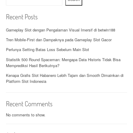
i
g
Recent Posts
a
Gameplay Slot dengan Pengalaman Visual Imersif di betwin188
t
Tren Mobile-First dan Dampaknya pada Gameplay Slot Gacor
i
Perlunya Setting Batas Loss Sebelum Main Slot
o
Statistik 500 Round Spaceman: Mengapa Data Historis Tidak Bisa
Memprediksi Hasil Berikutnya?
n
Kenapa Grafis Slot Habanero Lebih Tajam dan Smooth Dimainkan di
Platform Slot Indonesia
Recent Comments
No comments to show.