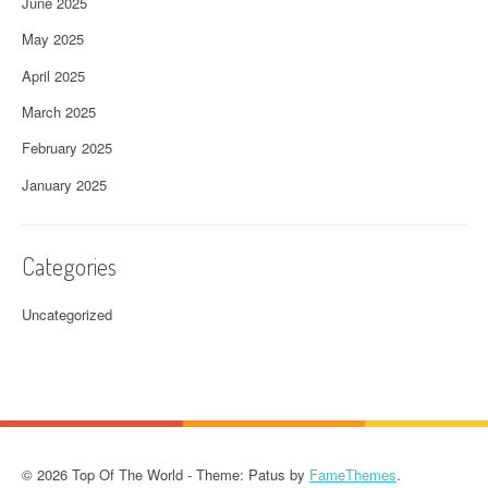
June 2025
May 2025
April 2025
March 2025
February 2025
January 2025
Categories
Uncategorized
© 2026 Top Of The World - Theme: Patus by
FameThemes
.